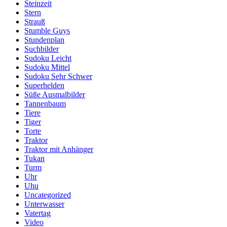
Steinzeit
Stern
Strauß
Stumble Guys
Stundenplan
Suchbilder
Sudoku Leicht
Sudoku Mittel
Sudoku Sehr Schwer
Superhelden
Süße Ausmalbilder
Tannenbaum
Tiere
Tiger
Torte
Traktor
Traktor mit Anhänger
Tukan
Turm
Uhr
Uhu
Uncategorized
Unterwasser
Vatertag
Video