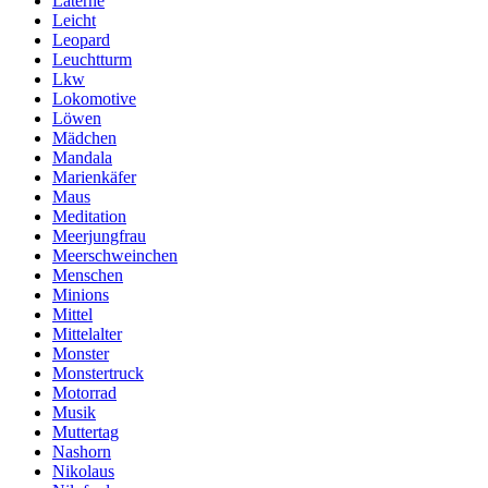
Laterne
Leicht
Leopard
Leuchtturm
Lkw
Lokomotive
Löwen
Mädchen
Mandala
Marienkäfer
Maus
Meditation
Meerjungfrau
Meerschweinchen
Menschen
Minions
Mittel
Mittelalter
Monster
Monstertruck
Motorrad
Musik
Muttertag
Nashorn
Nikolaus