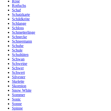
Rose
Rotfuchs
Schaf
Schatzkarte
Schildkröte
Schlange
Schloss
Schmetterlinge
Schnecke
Schneemann
Schuhe
Schule
Schultüten
Schwan
Schweine
Schwer
Schwert
Silvester
Skelette
Skorpion
Snow White
Sommer
Sonic
Sonne
Spinne