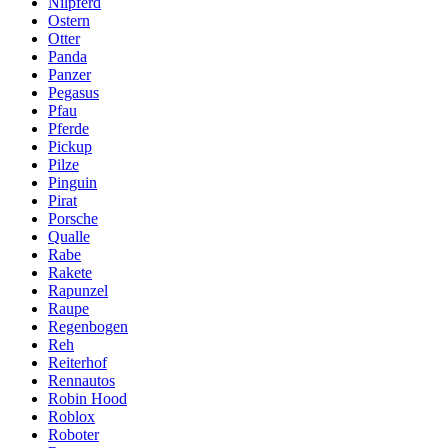
Nilpferd
Ostern
Otter
Panda
Panzer
Pegasus
Pfau
Pferde
Pickup
Pilze
Pinguin
Pirat
Porsche
Qualle
Rabe
Rakete
Rapunzel
Raupe
Regenbogen
Reh
Reiterhof
Rennautos
Robin Hood
Roblox
Roboter