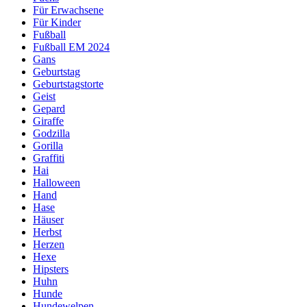
Für Erwachsene
Für Kinder
Fußball
Fußball EM 2024
Gans
Geburtstag
Geburtstagstorte
Geist
Gepard
Giraffe
Godzilla
Gorilla
Graffiti
Hai
Halloween
Hand
Hase
Häuser
Herbst
Herzen
Hexe
Hipsters
Huhn
Hunde
Hundewelpen