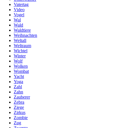
Vatertag
Video
Vogel
Wal
Wald
Waldtiere
Weihnachten
Weltall
Weltraum
Wichtel
Winter
Wolf
Wolken
Wombat
Yacht
Yoga
Zahl
Zahn
Zauberer
Zebra
Ziege
Zirkus
Zombie
Zug
Zwerge