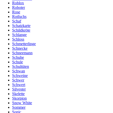
Roblox
Roboter
Rose
Rotfuchs
Schaf
Schatzkarte
Schildkröte
Schlange
Schloss
Schmetterlinge
Schnecke
Schneemann
Schuhe
Schule
Schultüten
Schwan
Schweine
Schwer
Schwert
Silvester
Skelette
Skorpion
Snow White
Sommer
Sonic