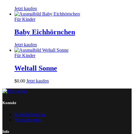
Jetzt kaufen
Für Kinder
Baby Eichhörnchen
Jetzt kaufen
Für Kinder
Weltall Sonne
$
0
.
00
Jetzt kaufen
Kontakt
Kontaktformular
Wissenswertes
Info