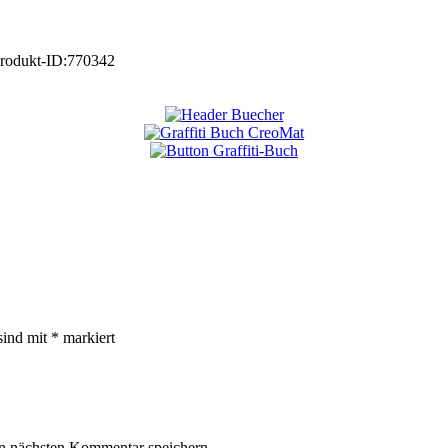
rodukt-ID:
770342
sind mit
*
markiert
n nächsten Kommentar speichern.