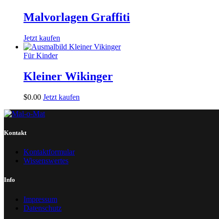
Malvorlagen Graffiti
Jetzt kaufen
Für Kinder
Kleiner Wikinger
$
0
.
00
Jetzt kaufen
Kontakt
Kontaktformular
Wissenswertes
Info
Impressum
Datenschutz