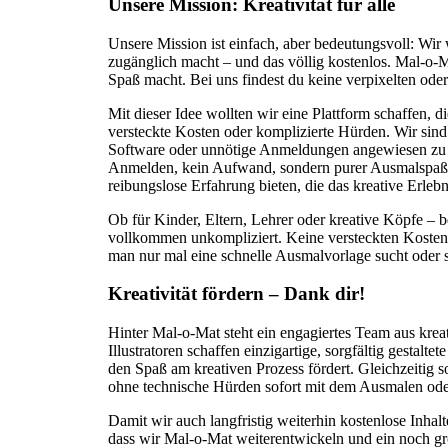
Unsere Mission: Kreativität für alle
Unsere Mission ist einfach, aber bedeutungsvoll: Wir
zugänglich macht – und das völlig kostenlos. Mal-o-Ma
Spaß macht. Bei uns findest du keine verpixelten oder 
Mit dieser Idee wollten wir eine Plattform schaffen, d
versteckte Kosten oder komplizierte Hürden. Wir sind 
Software oder unnötige Anmeldungen angewiesen zu s
Anmelden, kein Aufwand, sondern purer Ausmalspaß fü
reibungslose Erfahrung bieten, die das kreative Erle
Ob für Kinder, Eltern, Lehrer oder kreative Köpfe – 
vollkommen unkompliziert. Keine versteckten Kosten, k
man nur mal eine schnelle Ausmalvorlage sucht oder s
Kreativität fördern – Dank dir!
Hinter Mal-o-Mat steht ein engagiertes Team aus krea
Illustratoren schaffen einzigartige, sorgfältig gestalt
den Spaß am kreativen Prozess fördert. Gleichzeitig s
ohne technische Hürden sofort mit dem Ausmalen ode
Damit wir auch langfristig weiterhin kostenlose Inhal
dass wir Mal-o-Mat weiterentwickeln und ein noch grö