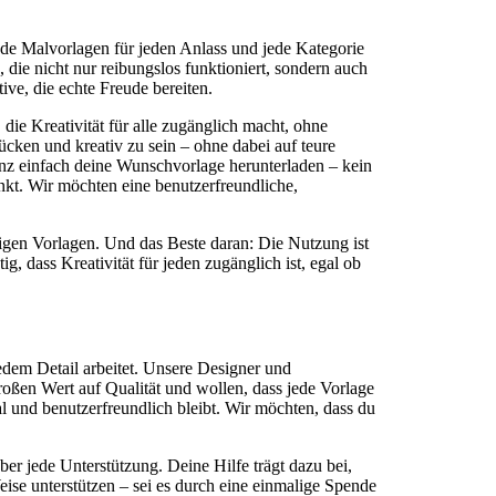
ende Malvorlagen für jeden Anlass und jede Kategorie
 die nicht nur reibungslos funktioniert, sondern auch
ive, die echte Freude bereiten.
 die Kreativität für alle zugänglich macht, ohne
ücken und kreativ zu sein – ohne dabei auf teure
nz einfach deine Wunschvorlage herunterladen – kein
kt. Wir möchten eine benutzerfreundliche,
tigen Vorlagen. Und das Beste daran: Die Nutzung ist
, dass Kreativität für jeden zugänglich ist, egal ob
edem Detail arbeitet. Unsere Designer und
 großen Wert auf Qualität und wollen, dass jede Vorlage
al und benutzerfreundlich bleibt. Wir möchten, dass du
ber jede Unterstützung. Deine Hilfe trägt dazu bei,
ise unterstützen – sei es durch eine einmalige Spende