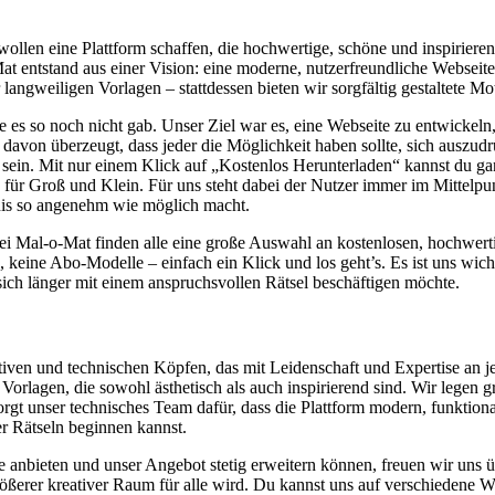
 wollen eine Plattform schaffen, die hochwertige, schöne und inspirier
t entstand aus einer Vision: eine moderne, nutzerfreundliche Webseite,
langweiligen Vorlagen – stattdessen bieten wir sorgfältig gestaltete Mot
ie es so noch nicht gab. Unser Ziel war es, eine Webseite zu entwickeln,
davon überzeugt, dass jeder die Möglichkeit haben sollte, sich auszudr
ein. Mit nur einem Klick auf „Kostenlos Herunterladen“ kannst du ga
r Groß und Klein. Für uns steht dabei der Nutzer immer im Mittelpun
bnis so angenehm wie möglich macht.
bei Mal-o-Mat finden alle eine große Auswahl an kostenlosen, hochwer
eine Abo-Modelle – einfach ein Klick und los geht’s. Es ist uns wichtig
ich länger mit einem anspruchsvollen Rätsel beschäftigen möchte.
tiven und technischen Köpfen, das mit Leidenschaft und Expertise an j
ete Vorlagen, die sowohl ästhetisch als auch inspirierend sind. Wir legen
orgt unser technisches Team dafür, dass die Plattform modern, funktion
r Rätseln beginnen kannst.
te anbieten und unser Angebot stetig erweitern können, freuen wir uns ü
ßerer kreativer Raum für alle wird. Du kannst uns auf verschiedene We