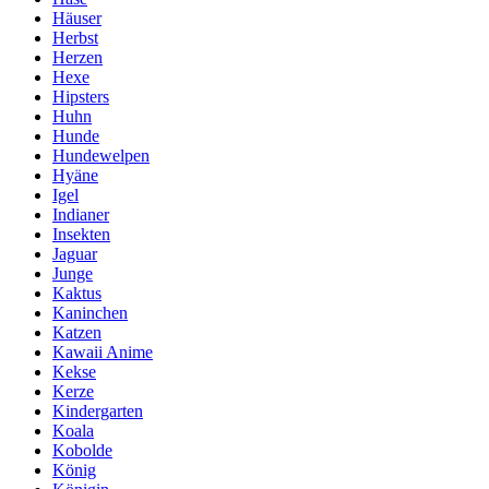
Häuser
Herbst
Herzen
Hexe
Hipsters
Huhn
Hunde
Hundewelpen
Hyäne
Igel
Indianer
Insekten
Jaguar
Junge
Kaktus
Kaninchen
Katzen
Kawaii Anime
Kekse
Kerze
Kindergarten
Koala
Kobolde
König