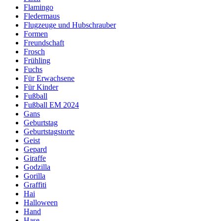
Flamingo
Fledermaus
Flugzeuge und Hubschrauber
Formen
Freundschaft
Frosch
Frühling
Fuchs
Für Erwachsene
Für Kinder
Fußball
Fußball EM 2024
Gans
Geburtstag
Geburtstagstorte
Geist
Gepard
Giraffe
Godzilla
Gorilla
Graffiti
Hai
Halloween
Hand
Hase