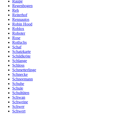
Raupe
Regenbogen
Reh
Reiterhof
Rennautos
Robin Hood
Roblox
Roboter
Rose
Rotfuchs
Schaf
Schatzkarte
Schildkröte
Schlange
Schloss
Schmetterlinge
Schnecke
Schneemann
Schuhe
Schule
Schultüten
Schwan
Schweine
Schwer
Schwert