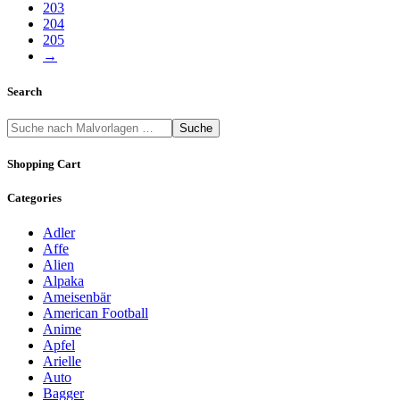
203
204
205
→
Search
Suche
Shopping Cart
Categories
Adler
Affe
Alien
Alpaka
Ameisenbär
American Football
Anime
Apfel
Arielle
Auto
Bagger