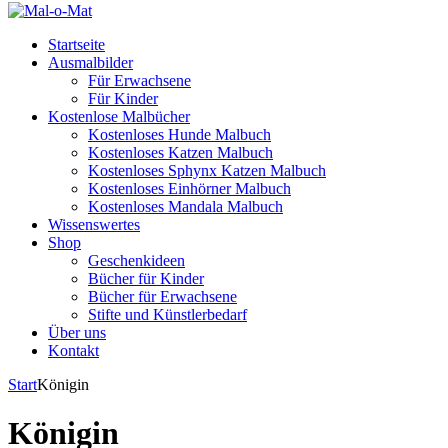
Startseite
Ausmalbilder
Für Erwachsene
Für Kinder
Kostenlose Malbücher
Kostenloses Hunde Malbuch
Kostenloses Katzen Malbuch
Kostenloses Sphynx Katzen Malbuch
Kostenloses Einhörner Malbuch
Kostenloses Mandala Malbuch
Wissenswertes
Shop
Geschenkideen
Bücher für Kinder
Bücher für Erwachsene
Stifte und Künstlerbedarf
Über uns
Kontakt
Start
Königin
Königin