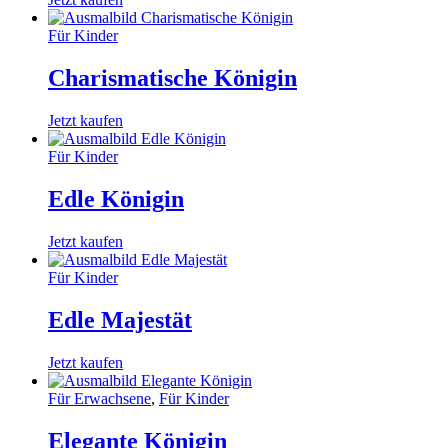
Für Kinder
Charismatische Königin
Jetzt kaufen
Für Kinder
Edle Königin
Jetzt kaufen
Für Kinder
Edle Majestät
Jetzt kaufen
Für Erwachsene
,
Für Kinder
Elegante Königin