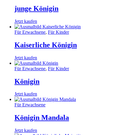
junge Königin
Jetzt kaufen
Für Erwachsene
,
Für Kinder
Kaiserliche Königin
Jetzt kaufen
Für Erwachsene
,
Für Kinder
Königin
Jetzt kaufen
Für Erwachsene
Königin Mandala
Jetzt kaufen