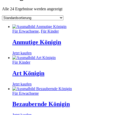
Alle 24 Ergebnisse werden angezeigt
Für Erwachsene
,
Für Kinder
Anmutige Königin
Jetzt kaufen
Für Kinder
Art Königin
Jetzt kaufen
Für Erwachsene
Bezaubernde Königin
Jetzt kaufen