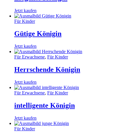
Jetzt kaufen
Für Kinder
Gütige Königin
Jetzt kaufen
Für Erwachsene
,
Für Kinder
Herrschende Königin
Jetzt kaufen
Für Erwachsene
,
Für Kinder
intelligente Königin
Jetzt kaufen
Für Kinder