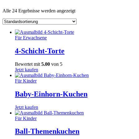
Alle 24 Ergebnisse werden angezeigt
Für Erwachsene
4-Schicht-Torte
Bewertet mit
5.00
von 5
Jetzt kaufen
Für Kinder
Baby-Einhorn-Kuchen
Jetzt kaufen
Für Kinder
Ball-Themenkuchen