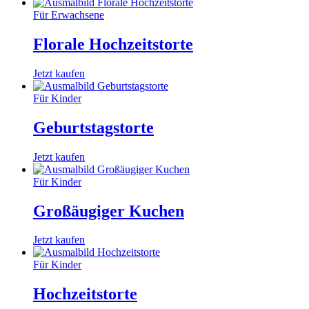
Für Erwachsene
Florale Hochzeitstorte
Jetzt kaufen
Für Kinder
Geburtstagstorte
Jetzt kaufen
Für Kinder
Großäugiger Kuchen
Jetzt kaufen
Für Kinder
Hochzeitstorte