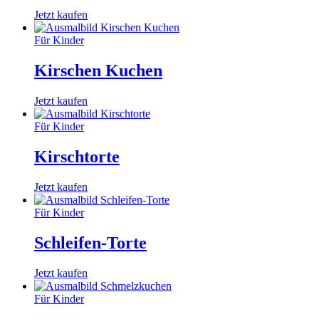
Jetzt kaufen
Für Kinder
Kirschen Kuchen
Jetzt kaufen
Für Kinder
Kirschtorte
Jetzt kaufen
Für Kinder
Schleifen-Torte
Jetzt kaufen
Für Kinder