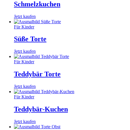
Schmelzkuchen
Jetzt kaufen
Für Kinder
Süße Torte
Jetzt kaufen
Für Kinder
Teddybär Torte
Jetzt kaufen
Für Kinder
Teddybär-Kuchen
Jetzt kaufen