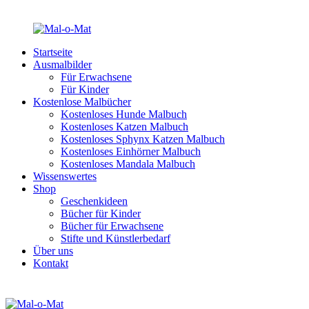
Startseite
Ausmalbilder
Für Erwachsene
Für Kinder
Kostenlose Malbücher
Kostenloses Hunde Malbuch
Kostenloses Katzen Malbuch
Kostenloses Sphynx Katzen Malbuch
Kostenloses Einhörner Malbuch
Kostenloses Mandala Malbuch
Wissenswertes
Shop
Geschenkideen
Bücher für Kinder
Bücher für Erwachsene
Stifte und Künstlerbedarf
Über uns
Kontakt