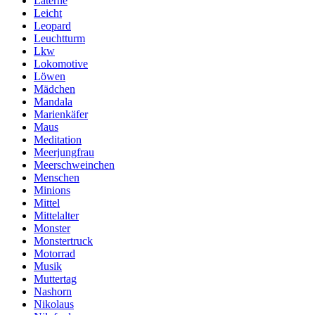
Laterne
Leicht
Leopard
Leuchtturm
Lkw
Lokomotive
Löwen
Mädchen
Mandala
Marienkäfer
Maus
Meditation
Meerjungfrau
Meerschweinchen
Menschen
Minions
Mittel
Mittelalter
Monster
Monstertruck
Motorrad
Musik
Muttertag
Nashorn
Nikolaus