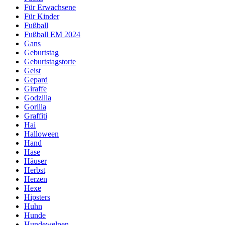
Für Erwachsene
Für Kinder
Fußball
Fußball EM 2024
Gans
Geburtstag
Geburtstagstorte
Geist
Gepard
Giraffe
Godzilla
Gorilla
Graffiti
Hai
Halloween
Hand
Hase
Häuser
Herbst
Herzen
Hexe
Hipsters
Huhn
Hunde
Hundewelpen