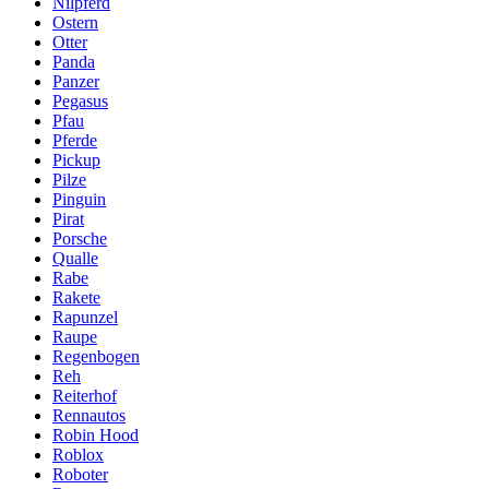
Nilpferd
Ostern
Otter
Panda
Panzer
Pegasus
Pfau
Pferde
Pickup
Pilze
Pinguin
Pirat
Porsche
Qualle
Rabe
Rakete
Rapunzel
Raupe
Regenbogen
Reh
Reiterhof
Rennautos
Robin Hood
Roblox
Roboter