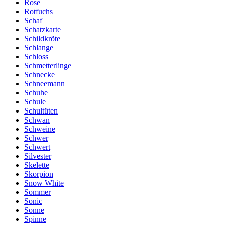
Rose
Rotfuchs
Schaf
Schatzkarte
Schildkröte
Schlange
Schloss
Schmetterlinge
Schnecke
Schneemann
Schuhe
Schule
Schultüten
Schwan
Schweine
Schwer
Schwert
Silvester
Skelette
Skorpion
Snow White
Sommer
Sonic
Sonne
Spinne