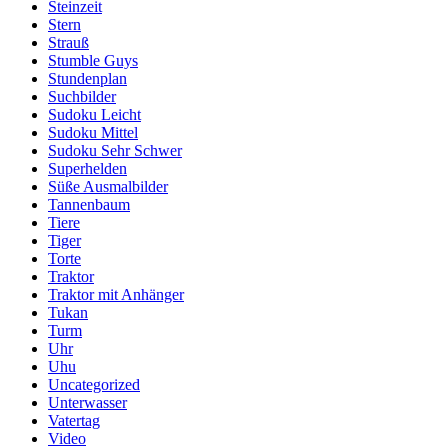
Steinzeit
Stern
Strauß
Stumble Guys
Stundenplan
Suchbilder
Sudoku Leicht
Sudoku Mittel
Sudoku Sehr Schwer
Superhelden
Süße Ausmalbilder
Tannenbaum
Tiere
Tiger
Torte
Traktor
Traktor mit Anhänger
Tukan
Turm
Uhr
Uhu
Uncategorized
Unterwasser
Vatertag
Video