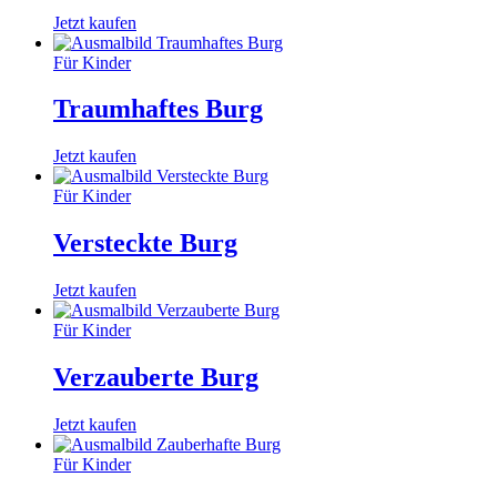
Jetzt kaufen
Für Kinder
Traumhaftes Burg
Jetzt kaufen
Für Kinder
Versteckte Burg
Jetzt kaufen
Für Kinder
Verzauberte Burg
Jetzt kaufen
Für Kinder