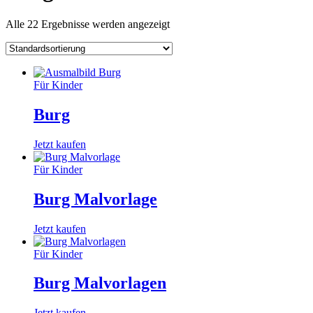
Alle 22 Ergebnisse werden angezeigt
Für Kinder
Burg
Jetzt kaufen
Für Kinder
Burg Malvorlage
Jetzt kaufen
Für Kinder
Burg Malvorlagen
Jetzt kaufen