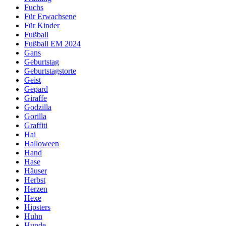
Fuchs
Für Erwachsene
Für Kinder
Fußball
Fußball EM 2024
Gans
Geburtstag
Geburtstagstorte
Geist
Gepard
Giraffe
Godzilla
Gorilla
Graffiti
Hai
Halloween
Hand
Hase
Häuser
Herbst
Herzen
Hexe
Hipsters
Huhn
Hunde