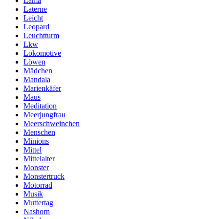
Lama
Laterne
Leicht
Leopard
Leuchtturm
Lkw
Lokomotive
Löwen
Mädchen
Mandala
Marienkäfer
Maus
Meditation
Meerjungfrau
Meerschweinchen
Menschen
Minions
Mittel
Mittelalter
Monster
Monstertruck
Motorrad
Musik
Muttertag
Nashorn