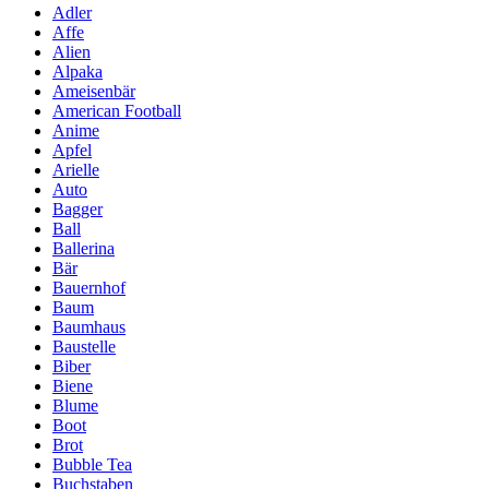
Adler
Affe
Alien
Alpaka
Ameisenbär
American Football
Anime
Apfel
Arielle
Auto
Bagger
Ball
Ballerina
Bär
Bauernhof
Baum
Baumhaus
Baustelle
Biber
Biene
Blume
Boot
Brot
Bubble Tea
Buchstaben