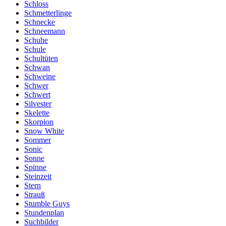
Schloss
Schmetterlinge
Schnecke
Schneemann
Schuhe
Schule
Schultüten
Schwan
Schweine
Schwer
Schwert
Silvester
Skelette
Skorpion
Snow White
Sommer
Sonic
Sonne
Spinne
Steinzeit
Stern
Strauß
Stumble Guys
Stundenplan
Suchbilder