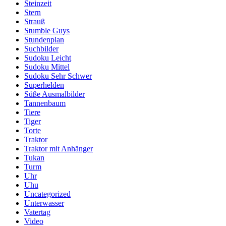
Steinzeit
Stern
Strauß
Stumble Guys
Stundenplan
Suchbilder
Sudoku Leicht
Sudoku Mittel
Sudoku Sehr Schwer
Superhelden
Süße Ausmalbilder
Tannenbaum
Tiere
Tiger
Torte
Traktor
Traktor mit Anhänger
Tukan
Turm
Uhr
Uhu
Uncategorized
Unterwasser
Vatertag
Video