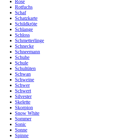
Rose
Rotfuchs
Schaf
Schatzkarte
Schildkröte
Schlange
Schloss
Schmetterlinge
Schnecke
Schneemann
Schuhe
Schule
Schultüten
Schwan
Schweine
Schwer
Schwert
Silvester
Skelette
Skorpion
Snow White
Sommer
Sonic
Sonne
Spinne