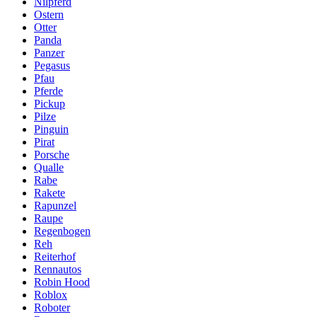
Nilpferd
Ostern
Otter
Panda
Panzer
Pegasus
Pfau
Pferde
Pickup
Pilze
Pinguin
Pirat
Porsche
Qualle
Rabe
Rakete
Rapunzel
Raupe
Regenbogen
Reh
Reiterhof
Rennautos
Robin Hood
Roblox
Roboter