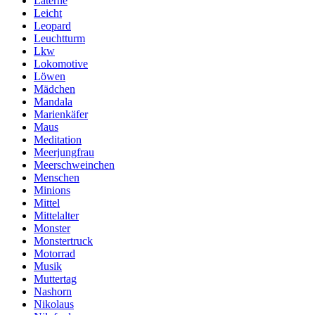
Laterne
Leicht
Leopard
Leuchtturm
Lkw
Lokomotive
Löwen
Mädchen
Mandala
Marienkäfer
Maus
Meditation
Meerjungfrau
Meerschweinchen
Menschen
Minions
Mittel
Mittelalter
Monster
Monstertruck
Motorrad
Musik
Muttertag
Nashorn
Nikolaus