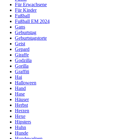
Für Erwachsene
Für Kinder
Fußball
Fußball EM 2024
Gans
Geburtstag
Geburtstagstorte
Geist
Gepard
Giraffe
Godzilla
Gorilla
Graffiti
Hai
Halloween
Hand
Hase
Häuser
Herbst
Herzen
Hexe
Hipsters
Huhn
Hunde
Hundewelpen