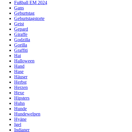
Fußball EM 2024
Gans
Geburtstag
Geburtstagstorte
Geist
Gepard
Giraffe
Godzilla
Gorilla
Graffiti
Hai
Halloween
Hand
Hase
Häuser
Herbst
Herzen
Hexe
Hipsters
Huhn
Hunde
Hundewelpen
Hyäne
Igel
Indianer