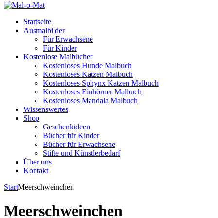
Startseite
Ausmalbilder
Für Erwachsene
Für Kinder
Kostenlose Malbücher
Kostenloses Hunde Malbuch
Kostenloses Katzen Malbuch
Kostenloses Sphynx Katzen Malbuch
Kostenloses Einhörner Malbuch
Kostenloses Mandala Malbuch
Wissenswertes
Shop
Geschenkideen
Bücher für Kinder
Bücher für Erwachsene
Stifte und Künstlerbedarf
Über uns
Kontakt
Start
Meerschweinchen
Meerschweinchen