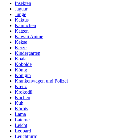
Insekten
Jaguar
Junge
Kaktus
Kaninchen
Katzen
Kawaii Anime
Kekse
Kerze
Kindergarten
Koala
Kobolde
König
Königin
Krankenwagen und Polizei
Kreuz
Krokodil
Kuchen
Kuh
Kürbis
Lama
Laterne
Leicht
Leopard
Leuchtturm