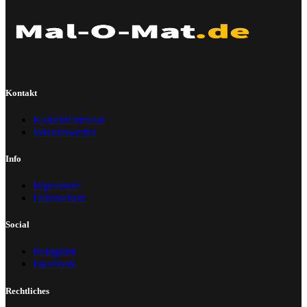
Kontakt
Kontaktformular
Wissenswertes
Info
Impressum
Datenschutz
Social
Instagram
Facebook
Rechtliches