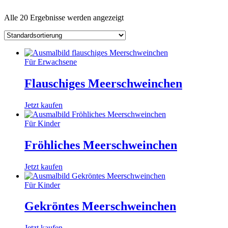
Alle 20 Ergebnisse werden angezeigt
Für Erwachsene
Flauschiges Meerschweinchen
Jetzt kaufen
Für Kinder
Fröhliches Meerschweinchen
Jetzt kaufen
Für Kinder
Gekröntes Meerschweinchen
Jetzt kaufen