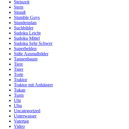
Steinzeit
Stern
Strauß
Stumble Guys
Stundenplan
Suchbilder
Sudoku Leicht
Sudoku Mittel
Sudoku Sehr Schwer
Superhelden
Süße Ausmalbilder
Tannenbaum
Tiere
Tiger
Torte
Traktor
Traktor mit Anhänger
Tukan
Turm
Uhr
Uhu
Uncategorized
Unterwasser
Vatertag
Video