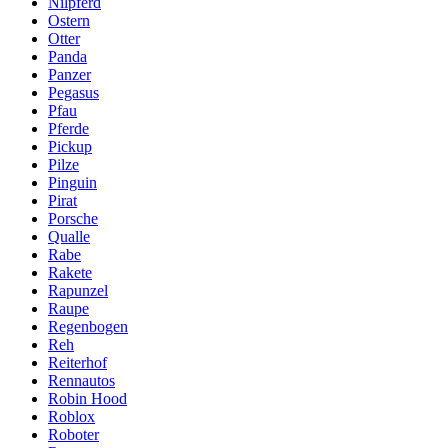
Nilpferd
Ostern
Otter
Panda
Panzer
Pegasus
Pfau
Pferde
Pickup
Pilze
Pinguin
Pirat
Porsche
Qualle
Rabe
Rakete
Rapunzel
Raupe
Regenbogen
Reh
Reiterhof
Rennautos
Robin Hood
Roblox
Roboter