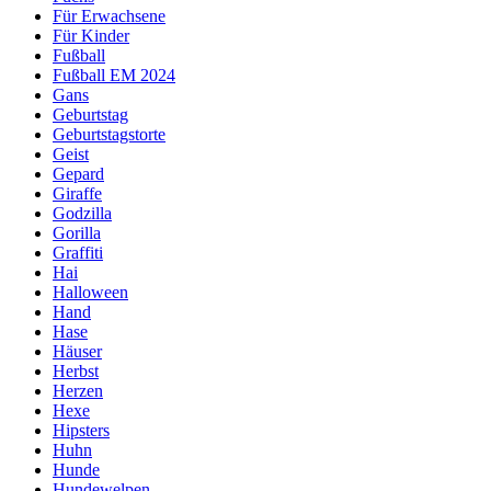
Für Erwachsene
Für Kinder
Fußball
Fußball EM 2024
Gans
Geburtstag
Geburtstagstorte
Geist
Gepard
Giraffe
Godzilla
Gorilla
Graffiti
Hai
Halloween
Hand
Hase
Häuser
Herbst
Herzen
Hexe
Hipsters
Huhn
Hunde
Hundewelpen