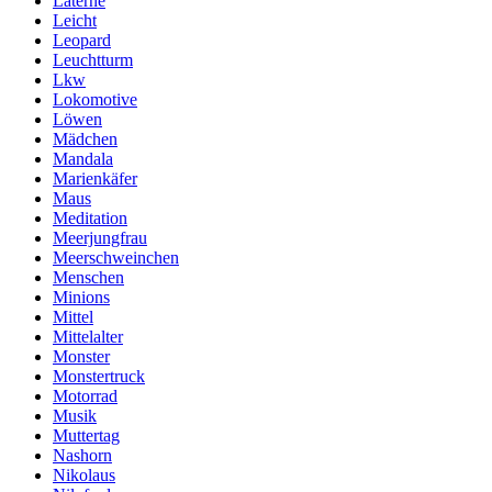
Laterne
Leicht
Leopard
Leuchtturm
Lkw
Lokomotive
Löwen
Mädchen
Mandala
Marienkäfer
Maus
Meditation
Meerjungfrau
Meerschweinchen
Menschen
Minions
Mittel
Mittelalter
Monster
Monstertruck
Motorrad
Musik
Muttertag
Nashorn
Nikolaus