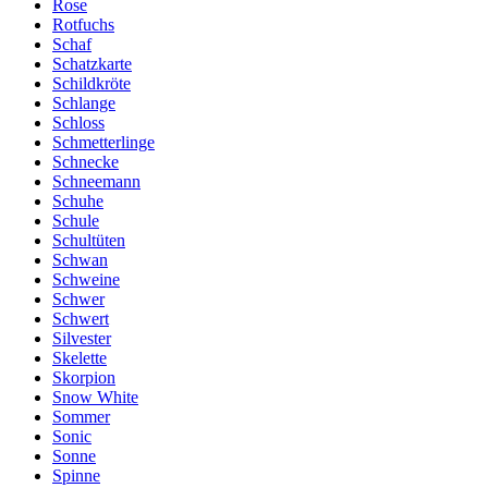
Rose
Rotfuchs
Schaf
Schatzkarte
Schildkröte
Schlange
Schloss
Schmetterlinge
Schnecke
Schneemann
Schuhe
Schule
Schultüten
Schwan
Schweine
Schwer
Schwert
Silvester
Skelette
Skorpion
Snow White
Sommer
Sonic
Sonne
Spinne