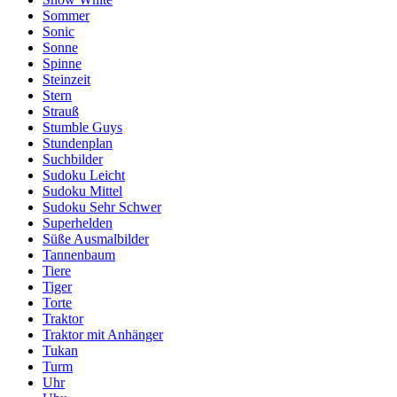
Sommer
Sonic
Sonne
Spinne
Steinzeit
Stern
Strauß
Stumble Guys
Stundenplan
Suchbilder
Sudoku Leicht
Sudoku Mittel
Sudoku Sehr Schwer
Superhelden
Süße Ausmalbilder
Tannenbaum
Tiere
Tiger
Torte
Traktor
Traktor mit Anhänger
Tukan
Turm
Uhr