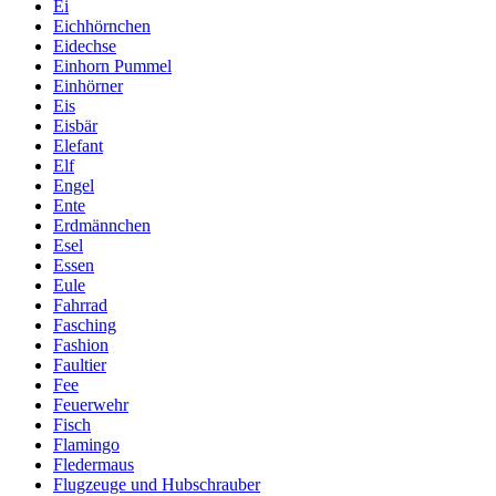
Ei
Eichhörnchen
Eidechse
Einhorn Pummel
Einhörner
Eis
Eisbär
Elefant
Elf
Engel
Ente
Erdmännchen
Esel
Essen
Eule
Fahrrad
Fasching
Fashion
Faultier
Fee
Feuerwehr
Fisch
Flamingo
Fledermaus
Flugzeuge und Hubschrauber