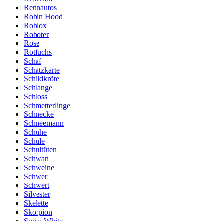
Rennautos
Robin Hood
Roblox
Roboter
Rose
Rotfuchs
Schaf
Schatzkarte
Schildkröte
Schlange
Schloss
Schmetterlinge
Schnecke
Schneemann
Schuhe
Schule
Schultüten
Schwan
Schweine
Schwer
Schwert
Silvester
Skelette
Skorpion
Snow White