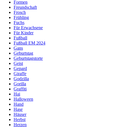
Formen
Freundschaft
Frosch
Frühling
Fuchs
Für Erwachsene
Für Kinder
Fußball
Fußball EM 2024
Gans
Geburtstag
Geburtstagstorte
Geist
Gepard
Giraffe
Godzilla
Gorilla
Graffiti
Hai
Halloween
Hand
Hase
Häuser
Herbst
Herzen