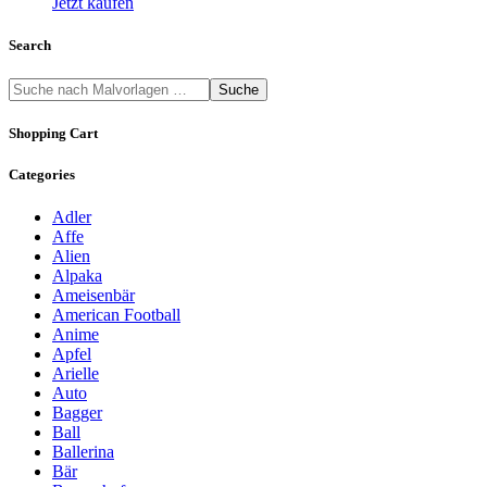
Jetzt kaufen
Search
Suche
Shopping Cart
Categories
Adler
Affe
Alien
Alpaka
Ameisenbär
American Football
Anime
Apfel
Arielle
Auto
Bagger
Ball
Ballerina
Bär