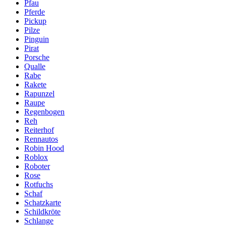
Pfau
Pferde
Pickup
Pilze
Pinguin
Pirat
Porsche
Qualle
Rabe
Rakete
Rapunzel
Raupe
Regenbogen
Reh
Reiterhof
Rennautos
Robin Hood
Roblox
Roboter
Rose
Rotfuchs
Schaf
Schatzkarte
Schildkröte
Schlange