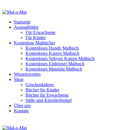
Startseite
Ausmalbilder
Für Erwachsene
Für Kinder
Kostenlose Malbücher
Kostenloses Hunde Malbuch
Kostenloses Katzen Malbuch
Kostenloses Sphynx Katzen Malbuch
Kostenloses Einhörner Malbuch
Kostenloses Mandala Malbuch
Wissenswertes
Shop
Geschenkideen
Bücher für Kinder
Bücher für Erwachsene
Stifte und Künstlerbedarf
Über uns
Kontakt