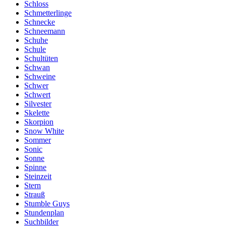
Schloss
Schmetterlinge
Schnecke
Schneemann
Schuhe
Schule
Schultüten
Schwan
Schweine
Schwer
Schwert
Silvester
Skelette
Skorpion
Snow White
Sommer
Sonic
Sonne
Spinne
Steinzeit
Stern
Strauß
Stumble Guys
Stundenplan
Suchbilder