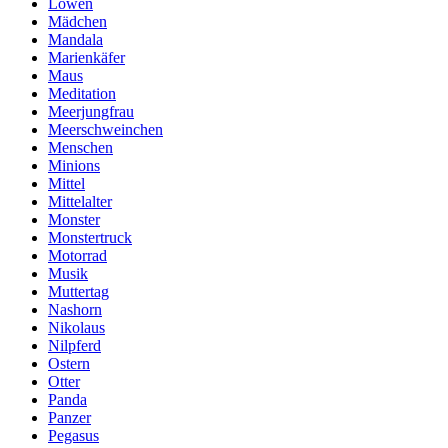
Löwen
Mädchen
Mandala
Marienkäfer
Maus
Meditation
Meerjungfrau
Meerschweinchen
Menschen
Minions
Mittel
Mittelalter
Monster
Monstertruck
Motorrad
Musik
Muttertag
Nashorn
Nikolaus
Nilpferd
Ostern
Otter
Panda
Panzer
Pegasus