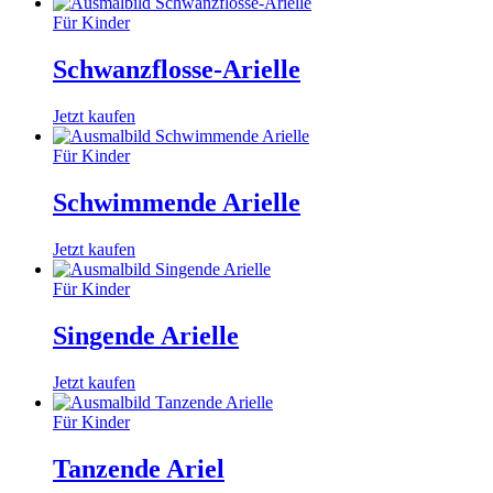
Für Kinder
Schwanzflosse-Arielle
Jetzt kaufen
Für Kinder
Schwimmende Arielle
Jetzt kaufen
Für Kinder
Singende Arielle
Jetzt kaufen
Für Kinder
Tanzende Ariel