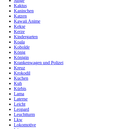
Junge
Kaktus
Kaninchen
Katzen
Kawaii Anime
Kekse
Kerze
Kindergarten
Koala
Kobolde
König
Königin
Krankenwagen und Polizei
Kreuz
Krokodil
Kuchen
Kuh
Kürbis
Lama
Laterne
Leicht
Leopard
Leuchtturm
Lkw
Lokomotive