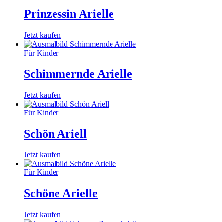
Prinzessin Arielle
Jetzt kaufen
Für Kinder
Schimmernde Arielle
Jetzt kaufen
Für Kinder
Schön Ariell
Jetzt kaufen
Für Kinder
Schöne Arielle
Jetzt kaufen