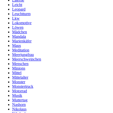
Laterne
Leicht
Leopard
Leuchtturm
Lkw
Lokomotive
Löwen
Mädchen
Mandala
Marienkäfer
Maus
Meditation
Meerjungfrau
Meerschweinchen
Menschen
Minions
Mittel
Mittelalter
Monster
Monstertruck
Motorrad
Musik
Muttertag
Nashorn
Nikolaus