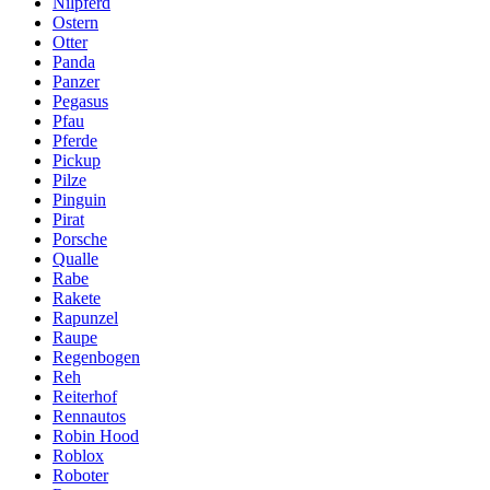
Nilpferd
Ostern
Otter
Panda
Panzer
Pegasus
Pfau
Pferde
Pickup
Pilze
Pinguin
Pirat
Porsche
Qualle
Rabe
Rakete
Rapunzel
Raupe
Regenbogen
Reh
Reiterhof
Rennautos
Robin Hood
Roblox
Roboter