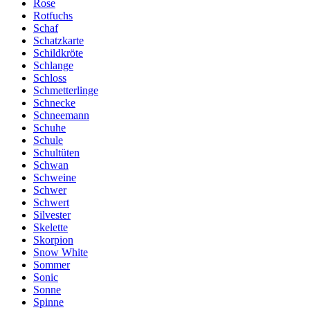
Rose
Rotfuchs
Schaf
Schatzkarte
Schildkröte
Schlange
Schloss
Schmetterlinge
Schnecke
Schneemann
Schuhe
Schule
Schultüten
Schwan
Schweine
Schwer
Schwert
Silvester
Skelette
Skorpion
Snow White
Sommer
Sonic
Sonne
Spinne