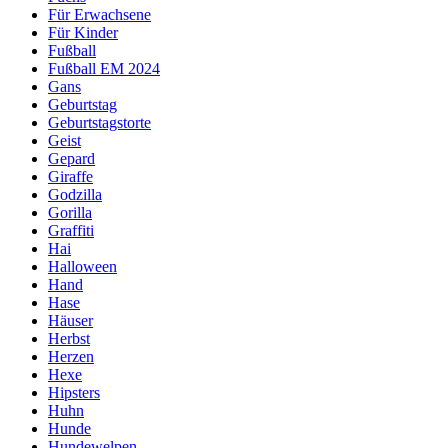
Für Erwachsene
Für Kinder
Fußball
Fußball EM 2024
Gans
Geburtstag
Geburtstagstorte
Geist
Gepard
Giraffe
Godzilla
Gorilla
Graffiti
Hai
Halloween
Hand
Hase
Häuser
Herbst
Herzen
Hexe
Hipsters
Huhn
Hunde
Hundewelpen