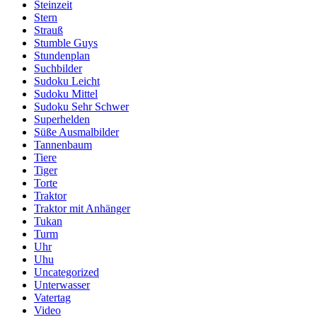
Steinzeit
Stern
Strauß
Stumble Guys
Stundenplan
Suchbilder
Sudoku Leicht
Sudoku Mittel
Sudoku Sehr Schwer
Superhelden
Süße Ausmalbilder
Tannenbaum
Tiere
Tiger
Torte
Traktor
Traktor mit Anhänger
Tukan
Turm
Uhr
Uhu
Uncategorized
Unterwasser
Vatertag
Video