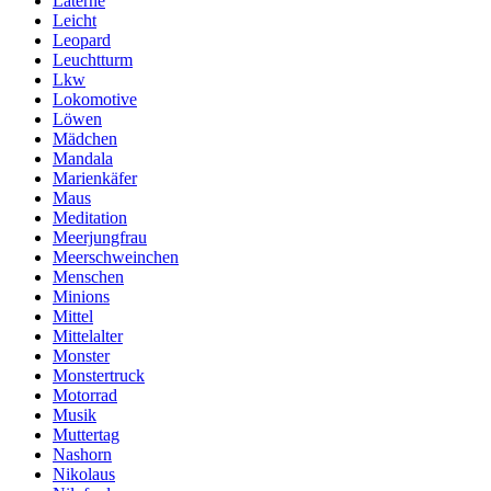
Laterne
Leicht
Leopard
Leuchtturm
Lkw
Lokomotive
Löwen
Mädchen
Mandala
Marienkäfer
Maus
Meditation
Meerjungfrau
Meerschweinchen
Menschen
Minions
Mittel
Mittelalter
Monster
Monstertruck
Motorrad
Musik
Muttertag
Nashorn
Nikolaus