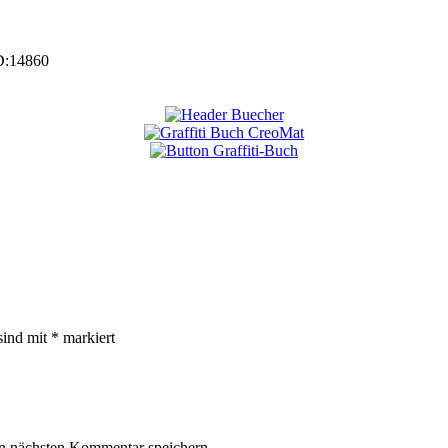
D:
14860
sind mit
*
markiert
n nächsten Kommentar speichern.