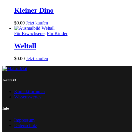
Kleiner Dino
$
0
.
00
Jetzt kaufen
Für Erwachsene
,
Für Kinder
Weltall
$
0
.
00
Jetzt kaufen
Kontakt
Kontaktformular
Wissenswertes
Info
Impressum
Datenschutz