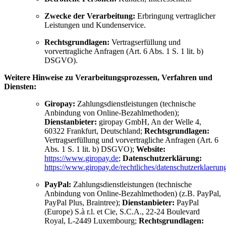
Zwecke der Verarbeitung:
Erbringung vertraglicher
Leistungen und Kundenservice.
Rechtsgrundlagen:
Vertragserfüllung und
vorvertragliche Anfragen (Art. 6 Abs. 1 S. 1 lit. b)
DSGVO).
Weitere Hinweise zu Verarbeitungsprozessen, Verfahren und
Diensten:
Giropay:
Zahlungsdienstleistungen (technische
Anbindung von Online-Bezahlmethoden);
Dienstanbieter:
giropay GmbH, An der Welle 4,
60322 Frankfurt, Deutschland;
Rechtsgrundlagen:
Vertragserfüllung und vorvertragliche Anfragen (Art. 6
Abs. 1 S. 1 lit. b) DSGVO);
Website:
https://www.giropay.de
;
Datenschutzerklärung:
https://www.giropay.de/rechtliches/datenschutzerklaerun
PayPal:
Zahlungsdienstleistungen (technische
Anbindung von Online-Bezahlmethoden) (z.B. PayPal,
PayPal Plus, Braintree);
Dienstanbieter:
PayPal
(Europe) S.à r.l. et Cie, S.C.A., 22-24 Boulevard
Royal, L-2449 Luxembourg;
Rechtsgrundlagen: