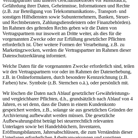
Vertragspartner und unseres Geschäftsbetriebes vor Missbrauch,
Gefährdung ihrer Daten, Geheimnisse, Informationen und Rechte
(z.B. zur Beteiligung von Telekommunikations-, Transport- und
sonstigen Hilfsdiensten sowie Subunternehmern, Banken, Steuer-
und Rechtsberatern, Zahlungsdienstleistern oder Finanzbehörden).
Im Rahmen des geltenden Rechts geben wir die Daten von
Vertragspartnern nur insoweit an Dritte weiter, als dies für die
vorgenannten Zwecke oder zur Erfüllung gesetzlicher Pflichten
erforderlich ist. Über weitere Formen der Verarbeitung, z.B. zu
Marketingzwecken, werden die Vertragspartner im Rahmen dieser
Datenschutzerklärung informiert.
Welche Daten für die vorgenannten Zwecke erforderlich sind, teilen
wir den Vertragspartnern vor oder im Rahmen der Datenerhebung,
z.B. in Onlineformularen, durch besondere Kennzeichnung (z.B.
Farben) bzw. Symbole (z.B. Sternchen o.ä.), oder persönlich mit.
Wir löschen die Daten nach Ablauf gesetzlicher Gewährleistungs-
und vergleichbarer Pflichten, d.h., grundsätzlich nach Ablauf von 4
Jahren, es sei denn, dass die Daten in einem Kundenkonto
gespeichert werden, z.B., solange sie aus gesetzlichen Gründen der
Archivierung aufbewahrt werden müssen. Die gesetzliche
Aufbewahrungsfrist beträgt bei steuerrechtlich relevanten
Unterlagen sowie bei Handelsbüchern, Inventaren,
Eröffnungsbilanzen, Jahresabschlüssen, die zum Verständnis dieser
Unterlagen erforderlichen Arbeitsanweisungen und sonstigen