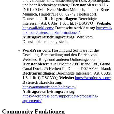
und verbundenen Dienstleistungen (z.B. Speicherplatz
und/oder Rechenkapazitäten);
Dienstanbieter:
ALL-
INKL.COM – Neue Medien Münnich, Inhaber: René
Münnich, Hauptstraße 68, 02742 Friedersdorf,
Deutschland;
Rechtsgrundlagen:
Berechtigte
Interessen (Art. 6 Abs. 1 S. 1 lit. f) DSGVO);
Website:
https://all-inkl.com/
;
Datenschutzerklärung:
https://all-
inkl.com/datenschutzinformationen/
;
Auftragsverarbeitungsvertrag:
Wird vom
Dienstanbieter bereitgestellt.
WordPress.com:
Hosting und Software für die
Erstellung, Bereitstellung und den Betrieb von
Websites, Blogs und anderen Onlineangeboten;
Dienstanbieter:
Aut O’Mattic A8C Irland Ltd., Grand
Canal Dock, 25 Herbert Pl, Dublin, D02 AY86, Irland;
Rechtsgrundlagen:
Berechtigte Interessen (Art. 6 Abs.
1 S. 1 lit. f) DSGVO);
Website:
https://wordpress.com
;
Datenschutzerklärung:
https://automattic.com/de/privacy/
;
Auftragsverarbeitungsvertrag:
https://wordpress.com/support/data-processing-
agreements/
.
Community Funktionen