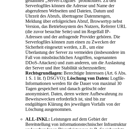
genannten „Server-Logfiles“ protokolliert. Zu den
Serverlogfiles können die Adresse und Name der
abgerufenen Webseiten und Dateien, Datum und
Uhrzeit des Abrufs, übertragene Datenmengen,
Meldung über erfolgreichen Abruf, Browsertyp nebst
Version, das Betriebssystem des Nutzers, Referrer URL
(die zuvor besuchte Seite) und im Regelfall IP-
Adressen und der anfragende Provider gehören. Die
Serverlogfiles können zum einen zu Zwecken der
Sicherheit eingesetzt werden, z.B., um eine
Überlastung der Server zu vermeiden (insbesondere im
Fall von missbräuchlichen Angriffen, sogenannten
DDoS-Attacken) und zum anderen, um die Auslastung
der Server und ihre Stabilität sicherzustellen;
Rechtsgrundlagen:
Berechtigte Interessen (Art. 6 Abs.
1 S. 1 lit. f) DSGVO);
Löschung von Daten:
Logfile-
Informationen werden für die Dauer von maximal 30
Tagen gespeichert und danach gelöscht oder
anonymisiert. Daten, deren weitere Aufbewahrung zu
Beweiszwecken erforderlich ist, sind bis zur
endgültigen Klärung des jeweiligen Vorfalls von der
Löschung ausgenommen.
ALL-INKL:
Leistungen auf dem Gebiet der
Bereitstellung von informationstechnischer Infrastruktur