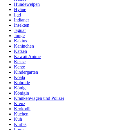
Hundewelpen
Hyäne
Igel
Indianer
Insekten
Jaguar
Junge
Kaktus
Kaninchen
Katzen
Kawaii Anime
Kekse
Kerze
Kindergarten
Koala
Kobolde
König
Königin
Krankenwagen und Polizei
Kreuz
Krokodil
Kuchen
Kuh
Kürbis
Lama