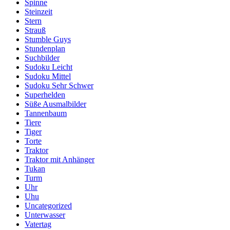
Spinne
Steinzeit
Stern
Strauß
Stumble Guys
Stundenplan
Suchbilder
Sudoku Leicht
Sudoku Mittel
Sudoku Sehr Schwer
Superhelden
Süße Ausmalbilder
Tannenbaum
Tiere
Tiger
Torte
Traktor
Traktor mit Anhänger
Tukan
Turm
Uhr
Uhu
Uncategorized
Unterwasser
Vatertag