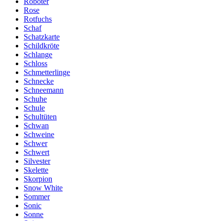
Roboter
Rose
Rotfuchs
Schaf
Schatzkarte
Schildkröte
Schlange
Schloss
Schmetterlinge
Schnecke
Schneemann
Schuhe
Schule
Schultüten
Schwan
Schweine
Schwer
Schwert
Silvester
Skelette
Skorpion
Snow White
Sommer
Sonic
Sonne