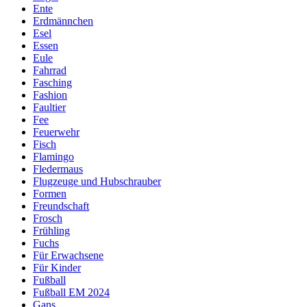
Ente
Erdmännchen
Esel
Essen
Eule
Fahrrad
Fasching
Fashion
Faultier
Fee
Feuerwehr
Fisch
Flamingo
Fledermaus
Flugzeuge und Hubschrauber
Formen
Freundschaft
Frosch
Frühling
Fuchs
Für Erwachsene
Für Kinder
Fußball
Fußball EM 2024
Gans