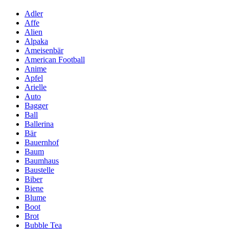
Adler
Affe
Alien
Alpaka
Ameisenbär
American Football
Anime
Apfel
Arielle
Auto
Bagger
Ball
Ballerina
Bär
Bauernhof
Baum
Baumhaus
Baustelle
Biber
Biene
Blume
Boot
Brot
Bubble Tea