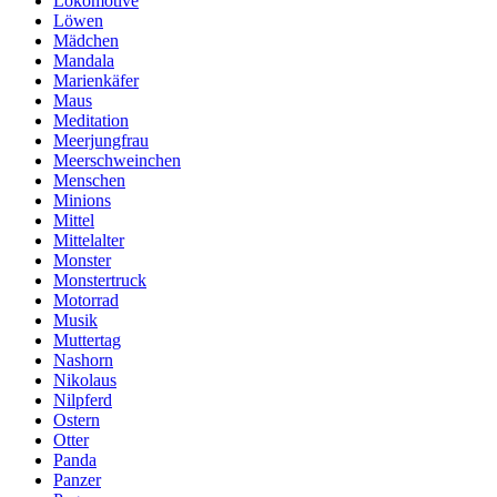
Lokomotive
Löwen
Mädchen
Mandala
Marienkäfer
Maus
Meditation
Meerjungfrau
Meerschweinchen
Menschen
Minions
Mittel
Mittelalter
Monster
Monstertruck
Motorrad
Musik
Muttertag
Nashorn
Nikolaus
Nilpferd
Ostern
Otter
Panda
Panzer