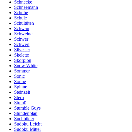
Schnecke
Schneemann
Schuhe
Schule
Schultüten
Schwan
Schweine
Schwer
Schwert
Silvester
Skelette
Skorpion
Snow White
Sommer
Sonic
Sonne
Spinne
Steinzeit
Stern
Strauß
Stumble Guys
Stundenplan
Suchbilder
Sudoku Leicht
Sudoku Mittel