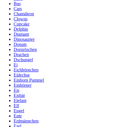
Bus
Cars
Chamäleon
Clowns
Cupcake
Delphin
Diamant
Dinosaurier
Donuts
Dornröschen
Drachen
Dschungel
Ei
Eichhörnchen
Eidechse
Einhorn Pummel
Einhörner
Eis
Eisbär
Elefant
Elf
Engel
Ente
Erdmännchen
Esel