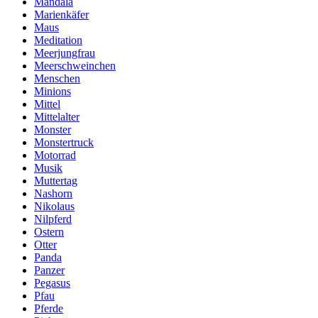
Mandala
Marienkäfer
Maus
Meditation
Meerjungfrau
Meerschweinchen
Menschen
Minions
Mittel
Mittelalter
Monster
Monstertruck
Motorrad
Musik
Muttertag
Nashorn
Nikolaus
Nilpferd
Ostern
Otter
Panda
Panzer
Pegasus
Pfau
Pferde