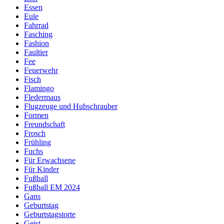
Essen
Eule
Fahrrad
Fasching
Fashion
Faultier
Fee
Feuerwehr
Fisch
Flamingo
Fledermaus
Flugzeuge und Hubschrauber
Formen
Freundschaft
Frosch
Frühling
Fuchs
Für Erwachsene
Für Kinder
Fußball
Fußball EM 2024
Gans
Geburtstag
Geburtstagstorte
Geist