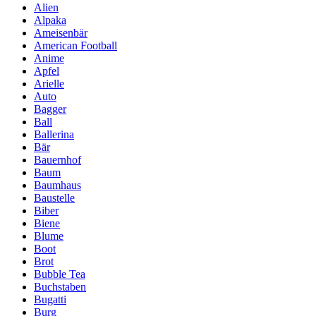
Alien
Alpaka
Ameisenbär
American Football
Anime
Apfel
Arielle
Auto
Bagger
Ball
Ballerina
Bär
Bauernhof
Baum
Baumhaus
Baustelle
Biber
Biene
Blume
Boot
Brot
Bubble Tea
Buchstaben
Bugatti
Burg