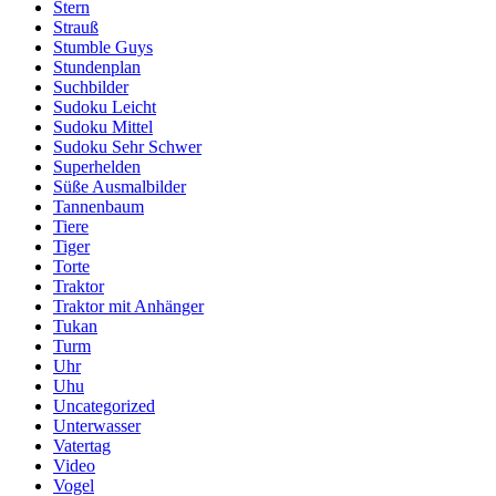
Stern
Strauß
Stumble Guys
Stundenplan
Suchbilder
Sudoku Leicht
Sudoku Mittel
Sudoku Sehr Schwer
Superhelden
Süße Ausmalbilder
Tannenbaum
Tiere
Tiger
Torte
Traktor
Traktor mit Anhänger
Tukan
Turm
Uhr
Uhu
Uncategorized
Unterwasser
Vatertag
Video
Vogel