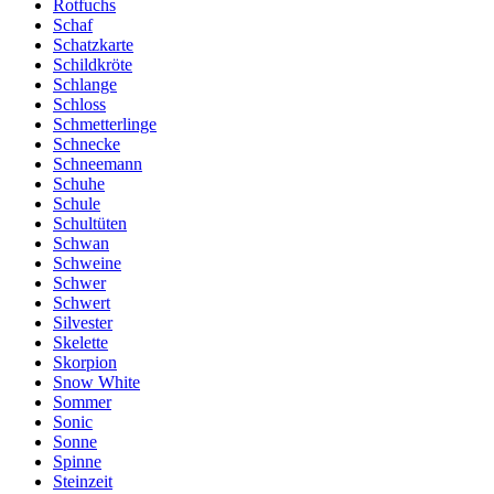
Rotfuchs
Schaf
Schatzkarte
Schildkröte
Schlange
Schloss
Schmetterlinge
Schnecke
Schneemann
Schuhe
Schule
Schultüten
Schwan
Schweine
Schwer
Schwert
Silvester
Skelette
Skorpion
Snow White
Sommer
Sonic
Sonne
Spinne
Steinzeit