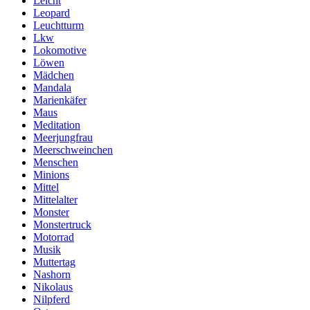
Leicht
Leopard
Leuchtturm
Lkw
Lokomotive
Löwen
Mädchen
Mandala
Marienkäfer
Maus
Meditation
Meerjungfrau
Meerschweinchen
Menschen
Minions
Mittel
Mittelalter
Monster
Monstertruck
Motorrad
Musik
Muttertag
Nashorn
Nikolaus
Nilpferd