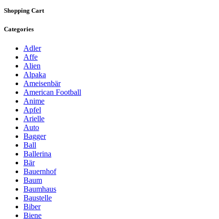
Shopping Cart
Categories
Adler
Affe
Alien
Alpaka
Ameisenbär
American Football
Anime
Apfel
Arielle
Auto
Bagger
Ball
Ballerina
Bär
Bauernhof
Baum
Baumhaus
Baustelle
Biber
Biene