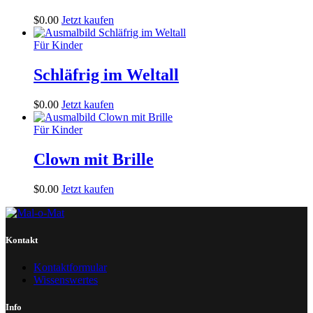
$
0
.
00
Jetzt kaufen
Für Kinder
Schläfrig im Weltall
$
0
.
00
Jetzt kaufen
Für Kinder
Clown mit Brille
$
0
.
00
Jetzt kaufen
Kontakt
Kontaktformular
Wissenswertes
Info