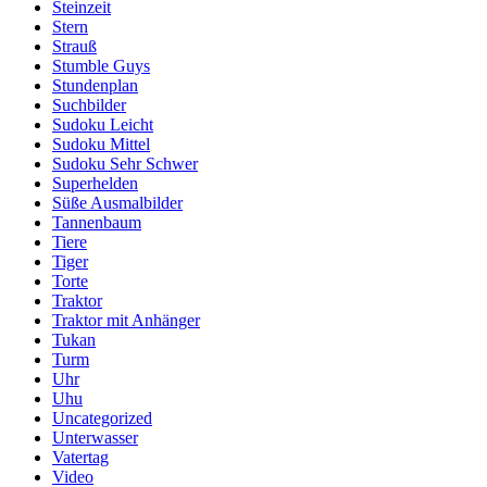
Steinzeit
Stern
Strauß
Stumble Guys
Stundenplan
Suchbilder
Sudoku Leicht
Sudoku Mittel
Sudoku Sehr Schwer
Superhelden
Süße Ausmalbilder
Tannenbaum
Tiere
Tiger
Torte
Traktor
Traktor mit Anhänger
Tukan
Turm
Uhr
Uhu
Uncategorized
Unterwasser
Vatertag
Video