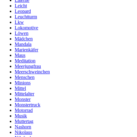
Laterne
Leicht
Leopard
Leuchtturm
Lkw
Lokomotive
Löwen
Mädchen
Mandala
Marienkäfer
Maus
Meditation
Meerjungfrau
Meerschweinchen
Menschen
Minions
Mittel
Mittelalter
Monster
Monstertruck
Motorrad
Musik
Muttertag
Nashorn
Nikolaus