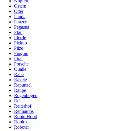
Nilpferd
Ostern
Otter
Panda
Panzer
Pegasus
Pfau
Pferde
Pickup
Pilze
Pinguin
Pirat
Porsche
Qualle
Rabe
Rakete
Rapunzel
Raupe
Regenbogen
Reh
Reiterhof
Rennautos
Robin Hood
Roblox
Roboter