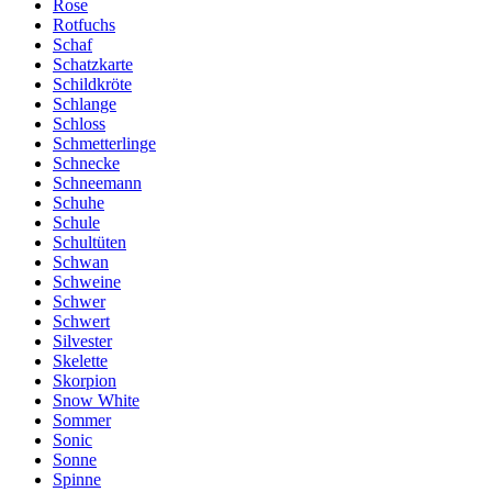
Rose
Rotfuchs
Schaf
Schatzkarte
Schildkröte
Schlange
Schloss
Schmetterlinge
Schnecke
Schneemann
Schuhe
Schule
Schultüten
Schwan
Schweine
Schwer
Schwert
Silvester
Skelette
Skorpion
Snow White
Sommer
Sonic
Sonne
Spinne