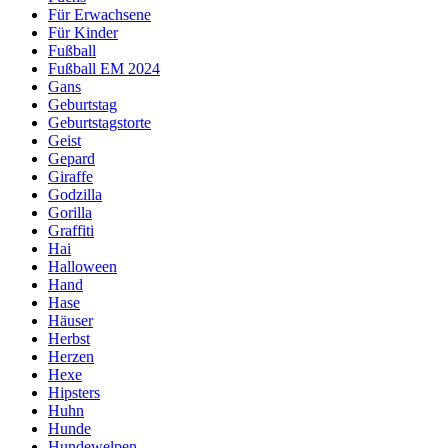
Für Erwachsene
Für Kinder
Fußball
Fußball EM 2024
Gans
Geburtstag
Geburtstagstorte
Geist
Gepard
Giraffe
Godzilla
Gorilla
Graffiti
Hai
Halloween
Hand
Hase
Häuser
Herbst
Herzen
Hexe
Hipsters
Huhn
Hunde
Hundewelpen