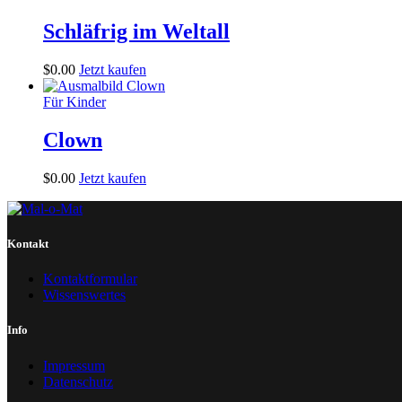
Schläfrig im Weltall
$
0
.
00
Jetzt kaufen
Für Kinder
Clown
$
0
.
00
Jetzt kaufen
Kontakt
Kontaktformular
Wissenswertes
Info
Impressum
Datenschutz