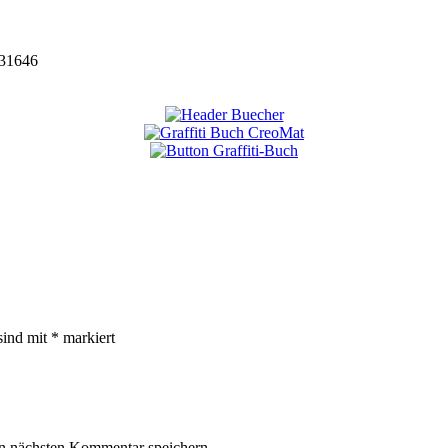
31646
sind mit
*
markiert
n nächsten Kommentar speichern.