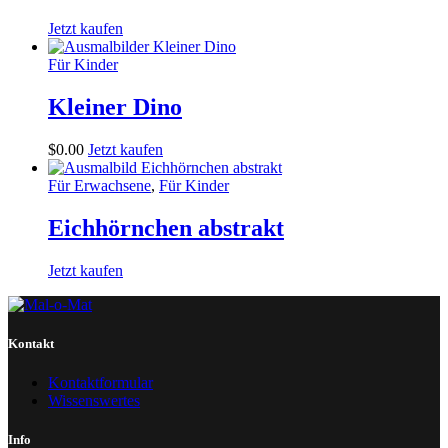
Jetzt kaufen
Für Kinder
Kleiner Dino
$
0
.
00
Jetzt kaufen
Für Erwachsene
,
Für Kinder
Eichhörnchen abstrakt
Jetzt kaufen
Kontakt
Kontaktformular
Wissenswertes
Info