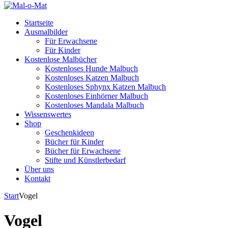
Startseite
Ausmalbilder
Für Erwachsene
Für Kinder
Kostenlose Malbücher
Kostenloses Hunde Malbuch
Kostenloses Katzen Malbuch
Kostenloses Sphynx Katzen Malbuch
Kostenloses Einhörner Malbuch
Kostenloses Mandala Malbuch
Wissenswertes
Shop
Geschenkideen
Bücher für Kinder
Bücher für Erwachsene
Stifte und Künstlerbedarf
Über uns
Kontakt
Start
Vogel
Vogel