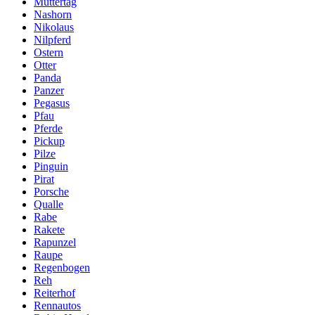
Muttertag
Nashorn
Nikolaus
Nilpferd
Ostern
Otter
Panda
Panzer
Pegasus
Pfau
Pferde
Pickup
Pilze
Pinguin
Pirat
Porsche
Qualle
Rabe
Rakete
Rapunzel
Raupe
Regenbogen
Reh
Reiterhof
Rennautos