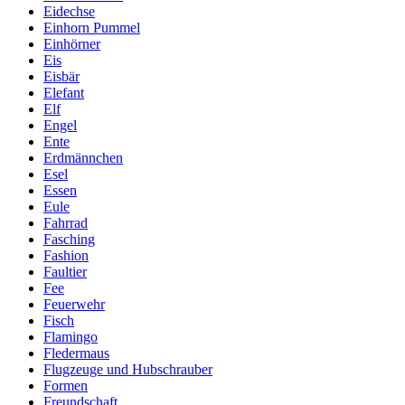
Eidechse
Einhorn Pummel
Einhörner
Eis
Eisbär
Elefant
Elf
Engel
Ente
Erdmännchen
Esel
Essen
Eule
Fahrrad
Fasching
Fashion
Faultier
Fee
Feuerwehr
Fisch
Flamingo
Fledermaus
Flugzeuge und Hubschrauber
Formen
Freundschaft