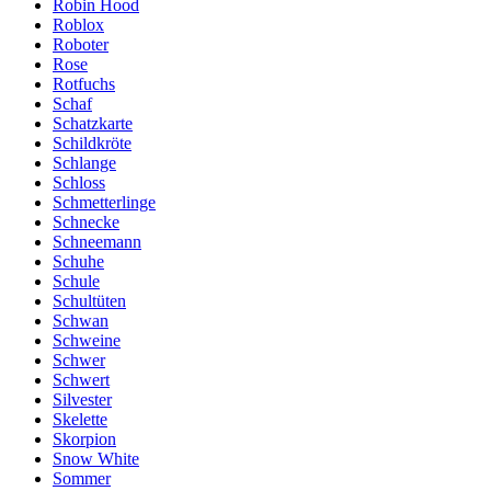
Robin Hood
Roblox
Roboter
Rose
Rotfuchs
Schaf
Schatzkarte
Schildkröte
Schlange
Schloss
Schmetterlinge
Schnecke
Schneemann
Schuhe
Schule
Schultüten
Schwan
Schweine
Schwer
Schwert
Silvester
Skelette
Skorpion
Snow White
Sommer