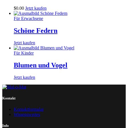
$
0
.
00
Jetzt kaufen
Für Erwachsene
Schöne Federn
Jetzt kaufen
Für Kinder
Blumen und Vogel
Jetzt kaufen
Kontakt
Kontaktformular
Wissenswertes
Info