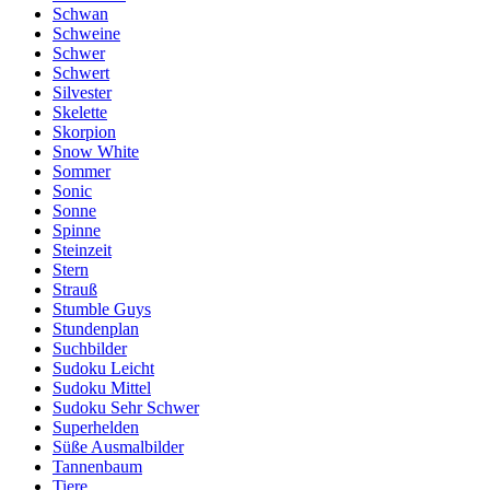
Schwan
Schweine
Schwer
Schwert
Silvester
Skelette
Skorpion
Snow White
Sommer
Sonic
Sonne
Spinne
Steinzeit
Stern
Strauß
Stumble Guys
Stundenplan
Suchbilder
Sudoku Leicht
Sudoku Mittel
Sudoku Sehr Schwer
Superhelden
Süße Ausmalbilder
Tannenbaum
Tiere