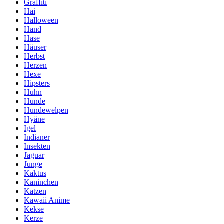
Graffiti
Hai
Halloween
Hand
Hase
Häuser
Herbst
Herzen
Hexe
Hipsters
Huhn
Hunde
Hundewelpen
Hyäne
Igel
Indianer
Insekten
Jaguar
Junge
Kaktus
Kaninchen
Katzen
Kawaii Anime
Kekse
Kerze