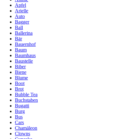
Apfel
Arielle
Auto
Bagger
Ball
Ballerina
Bär
Bauernhof
Baum
Baumhaus
Baustelle
Biber
Biene
Blume
Boot
Brot
Bubble Tea
Buchstaben
Bugatti
Burg
Bus
Cars
Chamäleon
Clowns