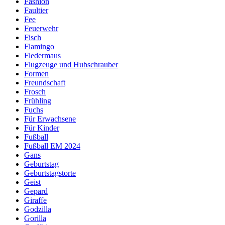
Fashion
Faultier
Fee
Feuerwehr
Fisch
Flamingo
Fledermaus
Flugzeuge und Hubschrauber
Formen
Freundschaft
Frosch
Frühling
Fuchs
Für Erwachsene
Für Kinder
Fußball
Fußball EM 2024
Gans
Geburtstag
Geburtstagstorte
Geist
Gepard
Giraffe
Godzilla
Gorilla