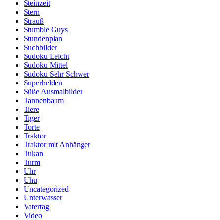
Steinzeit
Stern
Strauß
Stumble Guys
Stundenplan
Suchbilder
Sudoku Leicht
Sudoku Mittel
Sudoku Sehr Schwer
Superhelden
Süße Ausmalbilder
Tannenbaum
Tiere
Tiger
Torte
Traktor
Traktor mit Anhänger
Tukan
Turm
Uhr
Uhu
Uncategorized
Unterwasser
Vatertag
Video