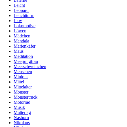
Laterne
Leicht
Leopard
Leuchtturm
Lkw
Lokomotive
Löwen
Mädchen
Mandala
Marienkäfer
Maus
Meditation
Meerjungfrau
Meerschweinchen
Menschen
Minions
Mittel
Mittelalter
Monster
Monstertruck
Motorrad
Musik
Muttertag
Nashorn
Nikolaus