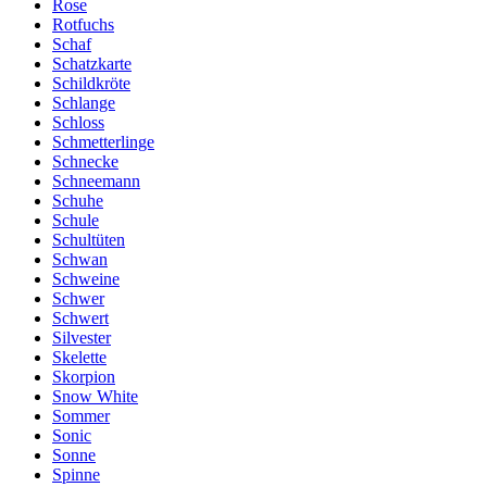
Rose
Rotfuchs
Schaf
Schatzkarte
Schildkröte
Schlange
Schloss
Schmetterlinge
Schnecke
Schneemann
Schuhe
Schule
Schultüten
Schwan
Schweine
Schwer
Schwert
Silvester
Skelette
Skorpion
Snow White
Sommer
Sonic
Sonne
Spinne