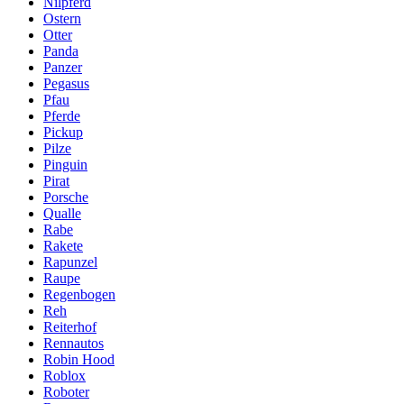
Nilpferd
Ostern
Otter
Panda
Panzer
Pegasus
Pfau
Pferde
Pickup
Pilze
Pinguin
Pirat
Porsche
Qualle
Rabe
Rakete
Rapunzel
Raupe
Regenbogen
Reh
Reiterhof
Rennautos
Robin Hood
Roblox
Roboter