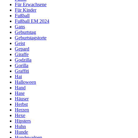
Für Erwachsene
Für Kinder
Fußball
Fußball EM 2024
Gans
Geburtstag
Geburtstagstorte
Geist
Gepard
Giraffe
Godzilla
Gorilla
Graffiti
Hai
Halloween
Hand
Hase
Häuser
Herbst
Herzen
Hexe
Hipsters
Huhn
Hunde
Hundewelpen