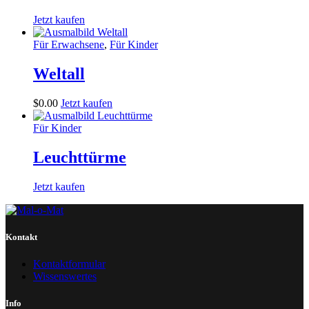
Jetzt kaufen
Für Erwachsene
,
Für Kinder
Weltall
$
0
.
00
Jetzt kaufen
Für Kinder
Leuchttürme
Jetzt kaufen
Kontakt
Kontaktformular
Wissenswertes
Info