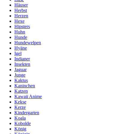
Häuser
Herbst
Herzen
Hexe
Hipsters
Huhn
Hunde
Hundewelpen
Hyäne
Igel
Indianer
Insekten
Jaguar
Junge
Kaktus
Kaninchen
Katzen
Kawaii Anime
Kekse
Kerze
Kindergarten
Koala
Kobolde
König