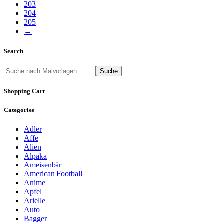
203
204
205
→
Search
Suche
Shopping Cart
Categories
Adler
Affe
Alien
Alpaka
Ameisenbär
American Football
Anime
Apfel
Arielle
Auto
Bagger