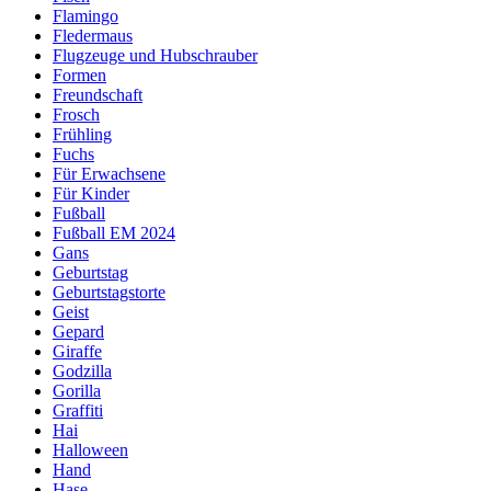
Flamingo
Fledermaus
Flugzeuge und Hubschrauber
Formen
Freundschaft
Frosch
Frühling
Fuchs
Für Erwachsene
Für Kinder
Fußball
Fußball EM 2024
Gans
Geburtstag
Geburtstagstorte
Geist
Gepard
Giraffe
Godzilla
Gorilla
Graffiti
Hai
Halloween
Hand
Hase