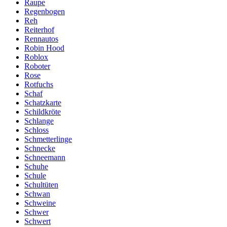
Raupe
Regenbogen
Reh
Reiterhof
Rennautos
Robin Hood
Roblox
Roboter
Rose
Rotfuchs
Schaf
Schatzkarte
Schildkröte
Schlange
Schloss
Schmetterlinge
Schnecke
Schneemann
Schuhe
Schule
Schultüten
Schwan
Schweine
Schwer
Schwert