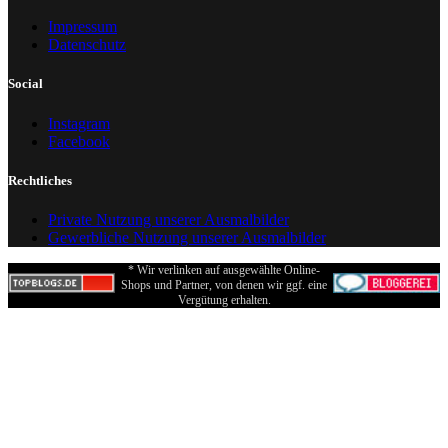
Impressum
Datenschutz
Social
Instagram
Facebook
Rechtliches
Private Nutzung unserer Ausmalbilder
Gewerbliche Nutzung unserer Ausmalbilder
* Wir verlinken auf ausgewählte Online-
Shops und Partner, von denen wir ggf. eine
Vergütung erhalten.