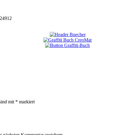
24912
sind mit
*
markiert
n nächsten Kommentar speichern.