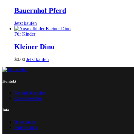
Bauernhof Pferd
Jetzt kaufen
Für Kinder
Kleiner Dino
$
0
.
00
Jetzt kaufen
Kontakt
Kontaktformular
Wissenswertes
Info
Impressum
Datenschutz