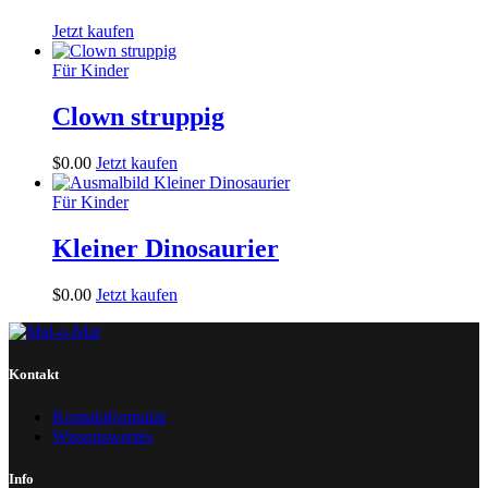
Jetzt kaufen
Für Kinder
Clown struppig
$
0
.
00
Jetzt kaufen
Für Kinder
Kleiner Dinosaurier
$
0
.
00
Jetzt kaufen
Kontakt
Kontaktformular
Wissenswertes
Info