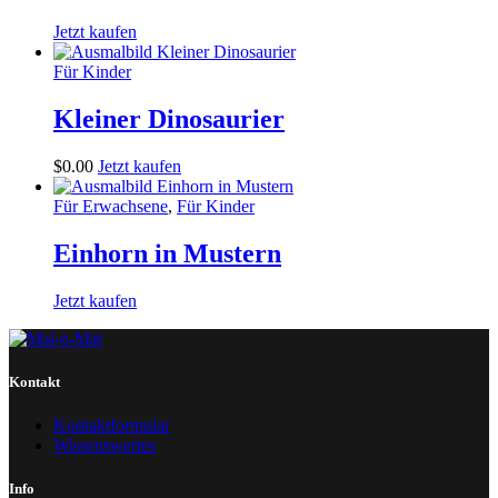
Jetzt kaufen
Für Kinder
Kleiner Dinosaurier
$
0
.
00
Jetzt kaufen
Für Erwachsene
,
Für Kinder
Einhorn in Mustern
Jetzt kaufen
Kontakt
Kontaktformular
Wissenswertes
Info