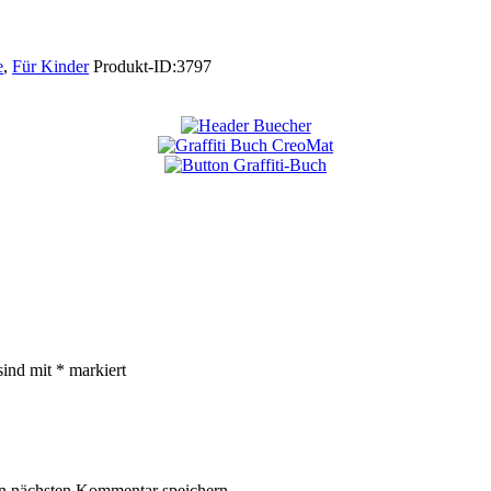
e
,
Für Kinder
Produkt-ID:
3797
sind mit
*
markiert
n nächsten Kommentar speichern.