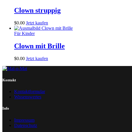
Clown struppig
$
0
.
00
Jetzt kaufen
Für Kinder
Clown mit Brille
$
0
.
00
Jetzt kaufen
Kontakt
Kontaktformular
Wissenswertes
Info
Impressum
Datenschutz