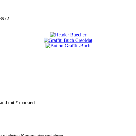
8972
sind mit
*
markiert
n nächsten Kommentar speichern.