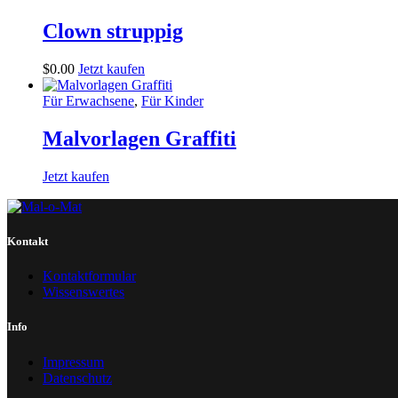
Clown struppig
$
0
.
00
Jetzt kaufen
Für Erwachsene
,
Für Kinder
Malvorlagen Graffiti
Jetzt kaufen
Kontakt
Kontaktformular
Wissenswertes
Info
Impressum
Datenschutz