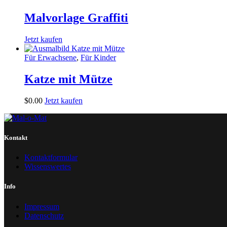
Malvorlage Graffiti
Jetzt kaufen
Für Erwachsene
,
Für Kinder
Katze mit Mütze
$
0
.
00
Jetzt kaufen
Kontakt
Kontaktformular
Wissenswertes
Info
Impressum
Datenschutz