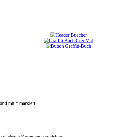
sind mit
*
markiert
n nächsten Kommentar speichern.