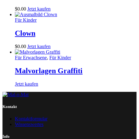
$
0
.
00
Jetzt kaufen
Für Kinder
Clown
$
0
.
00
Jetzt kaufen
Für Erwachsene
,
Für Kinder
Malvorlagen Graffiti
Jetzt kaufen
Kontakt
Kontaktformular
Wissenswertes
Info