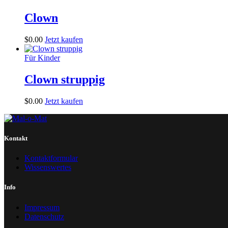
Clown
$
0
.
00
Jetzt kaufen
Für Kinder
Clown struppig
$
0
.
00
Jetzt kaufen
Kontakt
Kontaktformular
Wissenswertes
Info
Impressum
Datenschutz