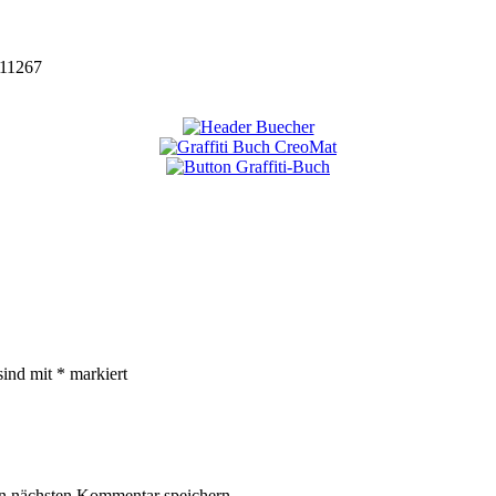
11267
sind mit
*
markiert
n nächsten Kommentar speichern.