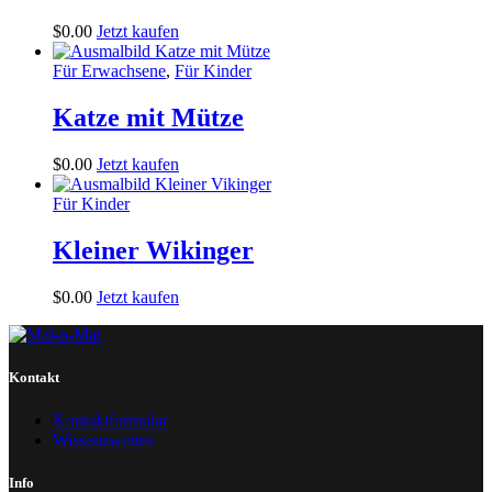
$
0
.
00
Jetzt kaufen
Für Erwachsene
,
Für Kinder
Katze mit Mütze
$
0
.
00
Jetzt kaufen
Für Kinder
Kleiner Wikinger
$
0
.
00
Jetzt kaufen
Kontakt
Kontaktformular
Wissenswertes
Info