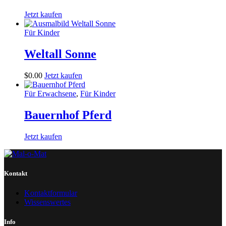
Jetzt kaufen
Für Kinder
Weltall Sonne
$
0
.
00
Jetzt kaufen
Für Erwachsene
,
Für Kinder
Bauernhof Pferd
Jetzt kaufen
Kontakt
Kontaktformular
Wissenswertes
Info