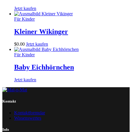
Jetzt kaufen
Für Kinder
Kleiner Wikinger
$
0
.
00
Jetzt kaufen
Für Kinder
Baby Eichhörnchen
Jetzt kaufen
Kontakt
Kontaktformular
Wissenswertes
Info