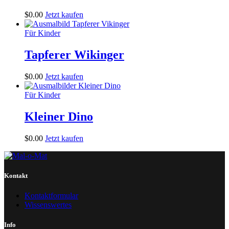
$
0
.
00
Jetzt kaufen
Für Kinder
Tapferer Wikinger
$
0
.
00
Jetzt kaufen
Für Kinder
Kleiner Dino
$
0
.
00
Jetzt kaufen
Kontakt
Kontaktformular
Wissenswertes
Info