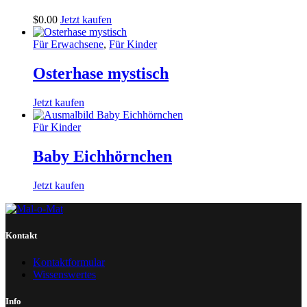
$
0
.
00
Jetzt kaufen
Für Erwachsene
,
Für Kinder
Osterhase mystisch
Jetzt kaufen
Für Kinder
Baby Eichhörnchen
Jetzt kaufen
Kontakt
Kontaktformular
Wissenswertes
Info