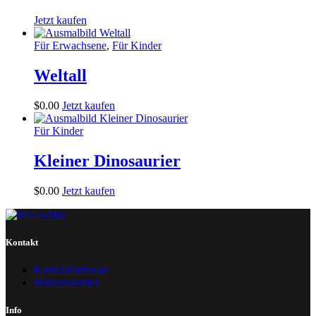
Jetzt kaufen
Für Erwachsene
,
Für Kinder
Weltall
$
0
.
00
Jetzt kaufen
Für Kinder
Kleiner Dinosaurier
$
0
.
00
Jetzt kaufen
Kontakt
Kontaktformular
Wissenswertes
Info