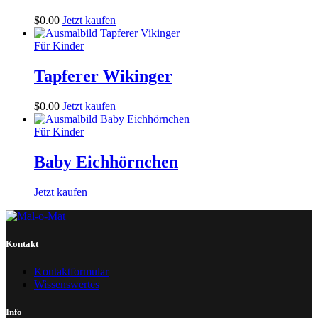
$
0
.
00
Jetzt kaufen
Für Kinder
Tapferer Wikinger
$
0
.
00
Jetzt kaufen
Für Kinder
Baby Eichhörnchen
Jetzt kaufen
Kontakt
Kontaktformular
Wissenswertes
Info